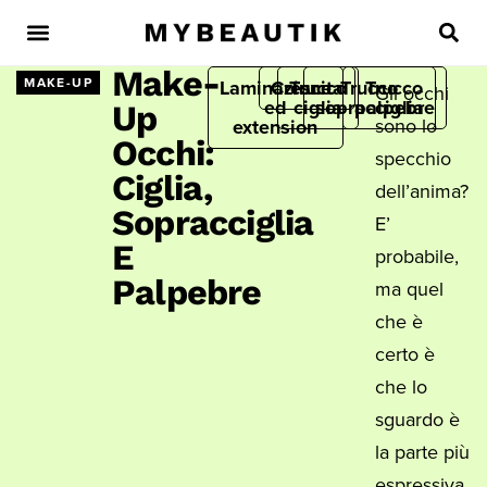
Make-
MAKE-UP
Laminazione
Crescita
Trucco
Trucco
Trucco
Gli occhi
ed
ciglia
sopracciglia
palpebre
Up
sono lo
extension
Occhi:
specchio
Ciglia,
dell’anima?
Sopracciglia
E’
E
probabile,
Palpebre
ma quel
che è
certo è
che lo
sguardo è
la parte più
espressiva