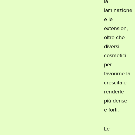
la
laminazione
e le
extension,
oltre che
diversi
cosmetici
per
favorirne la
crescita e
renderle
più dense
e forti.
Le