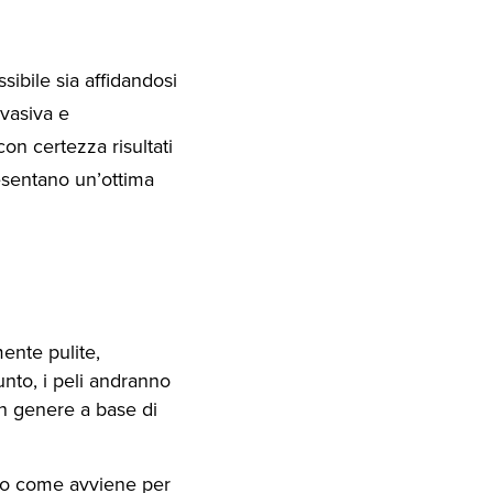
ibile sia affidandosi
nvasiva e
on certezza risultati
sentano un’ottima
ente pulite,
nto, i peli andranno
in genere a base di
rio come avviene per