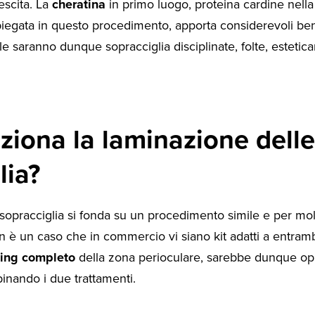
escita. La
cheratina
in primo luogo, proteina cardine nell
iegata in questo procedimento, apporta considerevoli bene
inale saranno dunque sopracciglia disciplinate, folte, esteti
iona la laminazione delle
lia?
sopracciglia si fonda su un procedimento simile e per molt
n è un caso che in commercio vi siano kit adatti a entrambi 
ling completo
della zona perioculare, sarebbe dunque op
inando i due trattamenti.