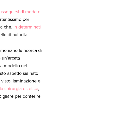
usseguirsi di mode e
rtantissimo per
nza che,
in determinati
llo di autorità.
imoniano la ricerca di
e un’arcata
a a modello nei
sto aspetto sia nato
 visto, laminazione e
a chirurgia estetica
,
cigliare per conferire