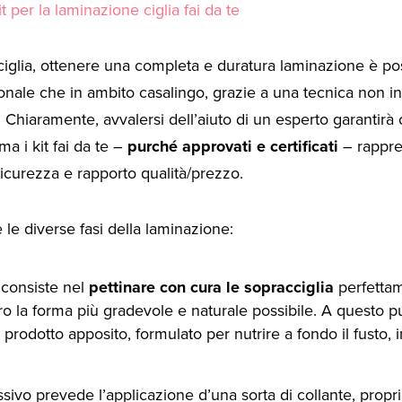
it per la laminazione ciglia fai da te
iglia, ottenere una completa e duratura laminazione è poss
onale che in ambito casalingo, grazie a una tecnica non i
 Chiaramente, avvalersi dell’aiuto di un esperto garantirà c
 ma i kit fai da te –
purché approvati e certificati
– rappre
sicurezza e rapporto qualità/prezzo.
e diverse fasi della laminazione:
 consiste nel
pettinare con cura le sopracciglia
perfettam
o la forma più gradevole e naturale possibile. A questo pu
 prodotto apposito, formulato per nutrire a fondo il fusto, 
sivo prevede l’applicazione d’una sorta di collante, prop