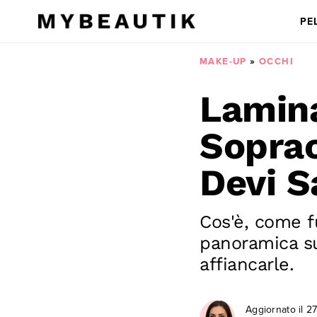
PE
MAKE-UP
»
OCCHI
Lamina
Soprac
Devi S
Cos'è, come fu
panoramica su
affiancarle.
Aggiornato il
27