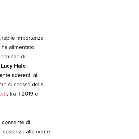
rabile importanza:
a ha alimentato
tecniche di
e
Lucy Hale
ente aderenti ai
rme successo della
tch
, tra il 2019 e
e consente di
di sostanze altamente