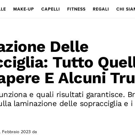
LLE
MAKE-UP
CAPELLI
FITNESS
REGALI
CHI SI
zione Delle
ciglia: Tutto Quel
apere E Alcuni Tr
nziona e quali risultati garantisce. B
lla laminazione delle sopracciglia e 
. Febbraio 2023
da