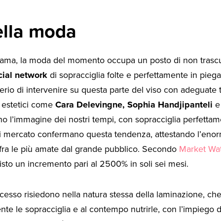
della moda
rama, la moda del momento occupa un posto di non trascu
cial network
di sopracciglia folte e perfettamente in pieg
derio di intervenire su questa parte del viso con adeguate 
i estetici come
Cara Delevingne,
Sophia Handjipanteli
 l’immagine dei nostri tempi, con sopracciglia perfettam
i di mercato confermano questa tendenza, attestando l’eno
 fra le più amate dal grande pubblico. Secondo
Market Wa
visto un incremento pari al 2500% in soli sei mesi.
ccesso risiedono nella natura stessa della laminazione, ch
nte le sopracciglia e al contempo nutrirle, con l’impiego 