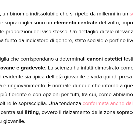
 un binomio indissolubile che si ripete da millenni in un
s
 le sopracciglia sono un
elemento centrale
del volto, impo
e le proporzioni del viso stesso. Un dettaglio di tale rileva
ha funto da indicatore di genere, stato sociale e perfino live
iglia che corrispondano a determinati
canoni estetici
test
iovane e gradevole
. La scienza ha infatti dimostrato com
d evidente sia tipica dell’età giovanile e vada quindi pres
za e ringiovanimento. È normale dunque che intorno a que
iù fiorente e con opzioni per tutti, tra cui, come abbiamo
foltire le sopracciglia. Una tendenza
confermata anche dall
centra sul
lifting
, ovvero il rialzamento della zona soprac
ù giovanile.