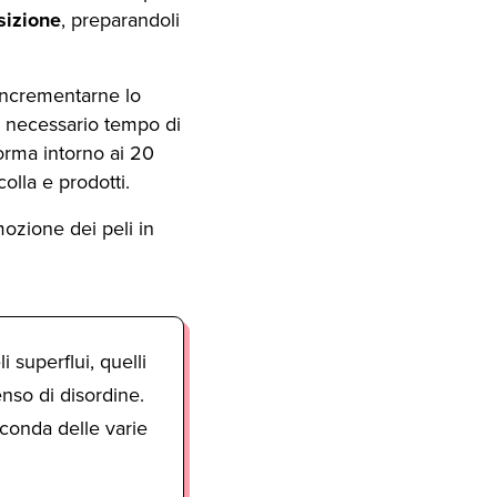
osizione
, preparandoli
 incrementarne lo
il necessario tempo di
norma intorno ai 20
olla e prodotti.
mozione dei peli in
 superflui, quelli
nso di disordine.
seconda delle varie