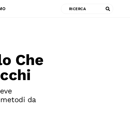
AMO
lo Che
ucchi
reve
i metodi da