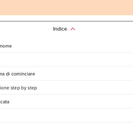
Indice
l nome
ima di cominciare
ione step by step
icata