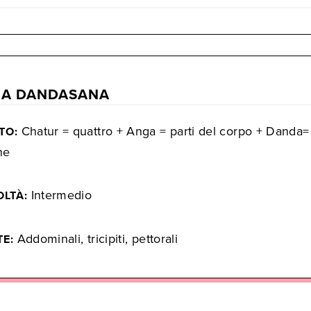
A DANDASANA
Chatur = quattro + Anga = parti del corpo + Danda=
TO:
ne
Intermedio
OLTÀ:
Addominali, tricipiti, pettorali
TE: