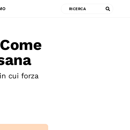
AMO
 Come
sana
n cui forza