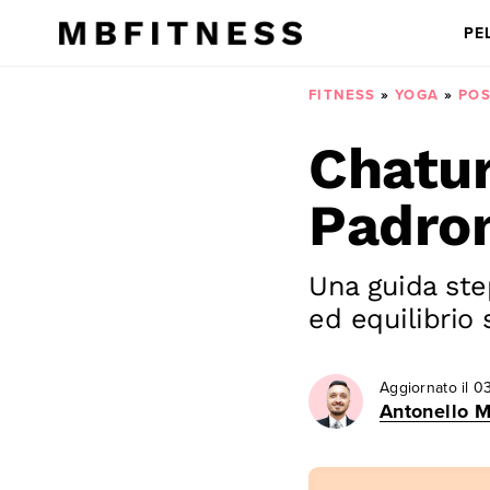
PE
FITNESS
»
YOGA
»
POS
Chatu
Padro
Una guida ste
ed equilibrio 
Aggiornato il
03
Antonello M