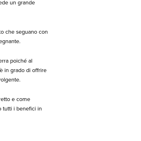
iede un grande
to che seguano con
segnante.
rra poiché al
 in grado di offrire
volgente.
retto e come
utti i benefici in