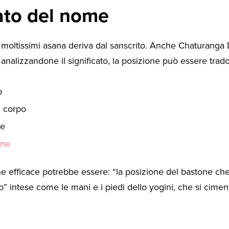
cato del nome
i moltissimi asana deriva dal sanscrito. Anche Chaturanga
i analizzandone il significato, la posizione può essere tra
o
l corpo
ne
one
e efficace potrebbe essere: “la posizione del bastone ch
po” intese come le mani e i piedi dello yogini, che si cimen