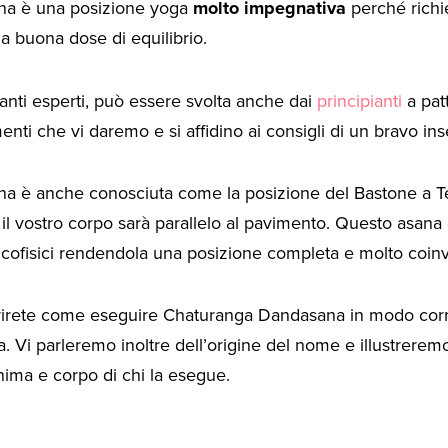
na è una posizione yoga
molto
impegnativa
perché rich
a buona dose di equilibrio.
canti esperti, può essere svolta anche dai
principianti
a pat
enti che vi daremo e si affidino ai consigli di un bravo in
 è anche conosciuta come la posizione del Bastone a Te
il vostro corpo sarà parallelo al pavimento. Questo asana è
icofisici rendendola una posizione completa e molto coin
prirete come eseguire Chaturanga Dandasana in modo cor
 Vi parleremo inoltre dell’origine del nome e illustreremo t
nima e corpo di chi la esegue.