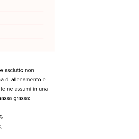
 e asciutto non
ma di allenamento e
te ne assumi in una
massa grassa:
4%
%