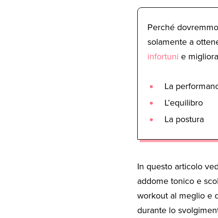
Perché dovremmo r
solamente a otten
infortuni
e miglior
La performanc
L’equilibro
La postura
In questo articolo ve
addome tonico e scolp
workout al meglio e di
durante lo svolgiment