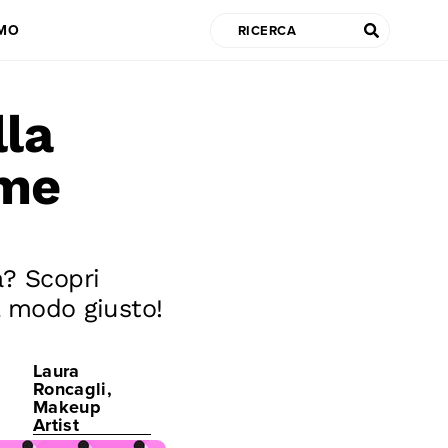
AMO
lla
ome
a? Scopri
l modo giusto!
Laura
Roncagli,
Makeup
Artist