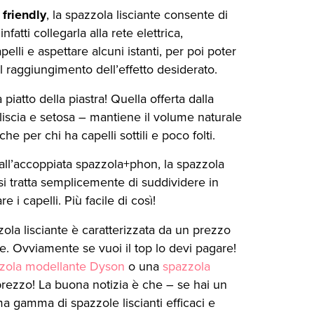
 friendly
, la spazzola lisciante consente di
nfatti collegarla alla rete elettrica,
elli e aspettare alcuni istanti, per poi poter
 raggiungimento dell’effetto desiderato.
ra piatto della piastra! Quella offerta dalla
liscia e setosa – mantiene il volume naturale
che per chi ha capelli sottili e poco folti.
 e all’accoppiata spazzola+phon, la spazzola
 si tratta semplicemente di suddividere in
e i capelli. Più facile di così!
zola lisciante è caratterizzata da un prezzo
che. Ovviamente se vuoi il top lo devi pagare!
zola modellante Dyson
o una
spazzola
rezzo! La buona notizia è che – se hai un
ma gamma di spazzole liscianti efficaci e