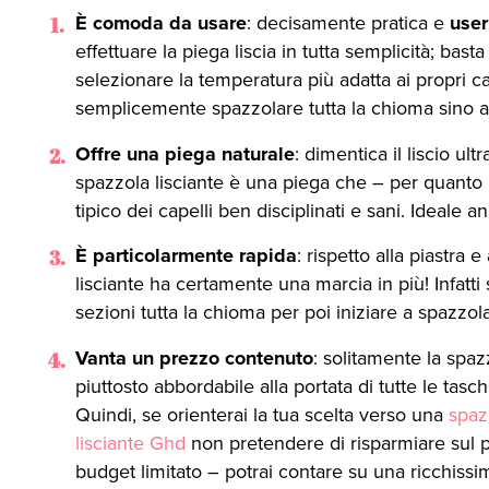
È comoda da usare
: decisamente pratica e
user
effettuare la piega liscia in tutta semplicità; basta i
selezionare la temperatura più adatta ai propri cap
semplicemente spazzolare tutta la chioma sino al
Offre una piega naturale
: dimentica il liscio ult
spazzola lisciante è una piega che – per quanto 
tipico dei capelli ben disciplinati e sani. Ideale an
È particolarmente rapida
: rispetto alla piastra
lisciante ha certamente una marcia in più! Infatti
sezioni tutta la chioma per poi iniziare a spazzolar
Vanta un prezzo contenuto
: solitamente la spaz
piuttosto abbordabile alla portata di tutte le tas
Quindi, se orienterai la tua scelta verso una
spaz
lisciante Ghd
non pretendere di risparmiare sul p
budget limitato – potrai contare su una ricchissi