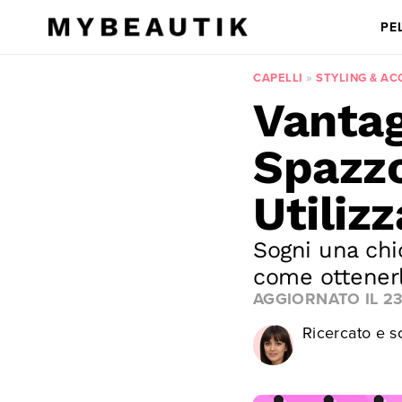
PE
CAPELLI
»
STYLING & A
Vantag
Spazzo
Utiliz
Sogni una chi
come ottenerl
AGGIORNATO IL
2
Ricercato e sc