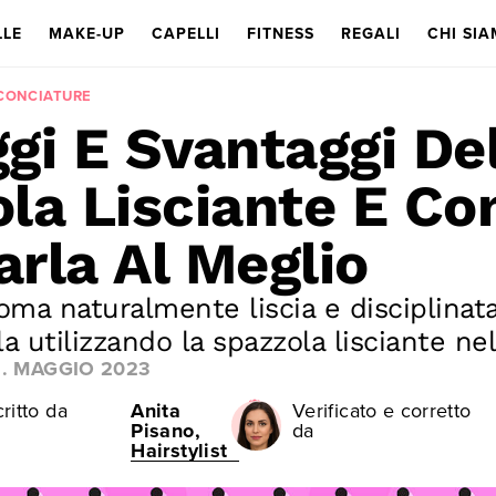
LLE
MAKE-UP
CAPELLI
FITNESS
REGALI
CHI SI
CCONCIATURE
gi E Svantaggi De
la Lisciante E C
zarla Al Meglio
oma naturalmente liscia e disciplinat
a utilizzando la spazzola lisciante ne
3. MAGGIO 2023
ritto da
Anita
Verificato e corretto
Pisano,
da
Hairstylist