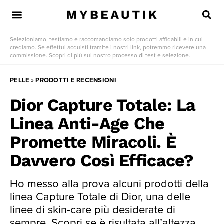
Selezioniamo, testiamo e raccomandiamo solo prodotti affidabili e in cui
crediamo. Se effettui acquisti tramite i nostri link, potremmo ricevere una
commissione. Scopri di più sul nostro
processo di test e selezione
.
PELLE
»
PRODOTTI E RECENSIONI
Dior Capture Totale: La
Linea Anti-Age Che
Promette Miracoli. È
Davvero Così Efficace?
Ho messo alla prova alcuni prodotti della
linea Capture Totale di Dior, una delle
linee di skin-care più desiderate di
sempre. Scopri se è risultata all’altezza