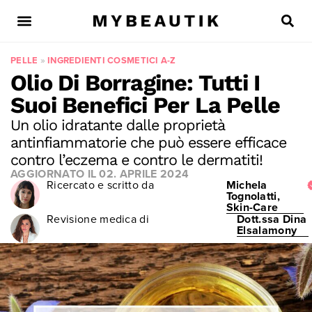
PELLE
»
INGREDIENTI COSMETICI A-Z
Olio Di Borragine: Tutti I
Suoi Benefici Per La Pelle
Un olio idratante dalle proprietà
antinfiammatorie che può essere efficace
contro l’eczema e contro le dermatiti!
AGGIORNATO IL
02. APRILE 2024
Ricercato e scritto da
Michela
Tognolatti,
Skin-Care
Revisione medica di
Dott.ssa Dina
Elsalamony