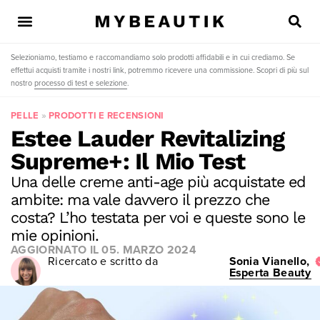
Selezioniamo, testiamo e raccomandiamo solo prodotti affidabili e in cui crediamo. Se
effettui acquisti tramite i nostri link, potremmo ricevere una commissione. Scopri di più sul
nostro
processo di test e selezione
.
PELLE
»
PRODOTTI E RECENSIONI
Estee Lauder Revitalizing
Supreme+: Il Mio Test
Una delle creme anti-age più acquistate ed
ambite: ma vale davvero il prezzo che
costa? L’ho testata per voi e queste sono le
mie opinioni.
AGGIORNATO IL
05. MARZO 2024
Ricercato e scritto da
Sonia Vianello,
Esperta Beauty