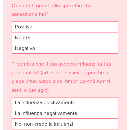
a
Quando ti guardi allo specchio che
n
sensazione hai?
,
Positiva
l
e
Neutra
a
Negativa
v
e
Ti sembra che il tuo aspetto influenzi la tua
t
personalità? (ad es. sei socievole perchè ti
h
piace il tuo corpo o sei timid* perchè non ti
i
senti a tuo agio)
s
La influenza positivamente
f
La influenza negativamente
i
e
No, non credo la influenzi