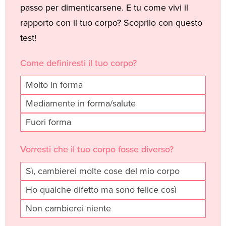
passo per dimenticarsene. E tu come vivi il
tuo
rapporto con il tuo corpo? Scoprilo con questo
corpo
test!
Come definiresti il tuo corpo?
I
f
Molto in forma
y
Mediamente in forma/salute
o
Fuori forma
u
a
Vorresti che il tuo corpo fosse diverso?
r
e
Sì, cambierei molte cose del mio corpo
h
Ho qualche difetto ma sono felice così
u
Non cambierei niente
m