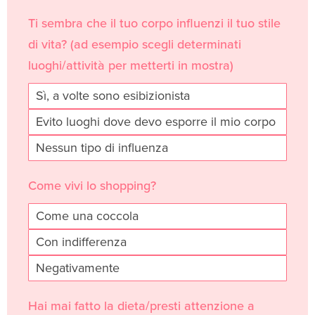
l
Ti sembra che il tuo corpo influenzi il tuo stile
d
di vita? (ad esempio scegli determinati
b
luoghi/attività per metterti in mostra)
l
a
Sì, a volte sono esibizionista
n
Evito luoghi dove devo esporre il mio corpo
k
Nessun tipo di influenza
.
Come vivi lo shopping?
Come una coccola
Con indifferenza
Negativamente
Hai mai fatto la dieta/presti attenzione a