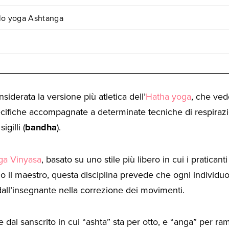
lo yoga Ashtanga
iderata la versione più atletica dell’
Hatha yoga
, che ved
cifiche accompagnate a determinate tecniche di respirazi
igilli (
bandha
).
ga Vinyasa
, basato su uno stile più libero in cui i pratican
 il maestro, questa disciplina prevede che ogni individuo 
dall’insegnante nella correzione dei movimenti.
 dal sanscrito in cui “ashta” sta per otto, e “anga” per rami