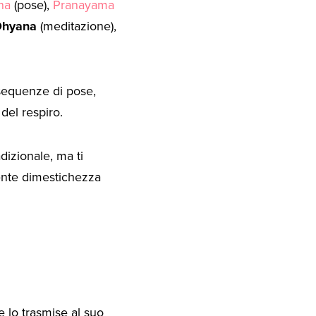
na
(pose),
Pranayama
Dhyana
(meditazione),
 sequenze di pose,
del respiro.
dizionale, ma ti
ente dimestichezza
 lo trasmise al suo