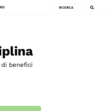
AMO
plina
 di benefici