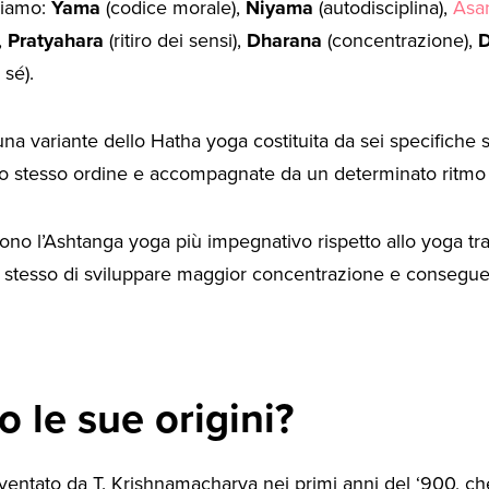
viamo:
Yama
(codice morale),
Niyama
(autodisciplina),
Asa
,
Pratyahara
(ritiro dei sensi),
Dharana
(concentrazione),
 sé).
a variante dello Hatha yoga costituita da sei specifiche
o stesso ordine e accompagnate da un determinato ritmo 
no l’Ashtanga yoga più impegnativo rispetto allo yoga tra
 stesso di sviluppare maggior concentrazione e consegu
o le sue origini?
ventato da T. Krishnamacharya nei primi anni del ‘900, che