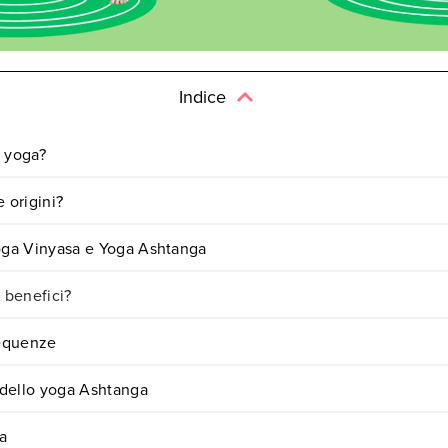
Indice
a yoga?
 origini?
Yoga Vinyasa e Yoga Ashtanga
i benefici?
sequenze
e dello yoga Ashtanga
a