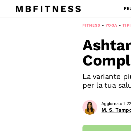
PE
FITNESS
»
YOGA
»
TIP
Ashtan
Comple
La variante pi
per la tua sal
Aggiornato il
22
M. S. Tampo