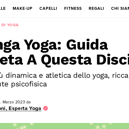
LLE
MAKE-UP
CAPELLI
FITNESS
REGALI
CHI SI
I DI YOGA
ga Yoga: Guida
ta A Questa Disci
ù dinamica e atletica dello yoga, ricca
ute psicofisica
. Marzo 2023
da
ni, Esperta Yoga