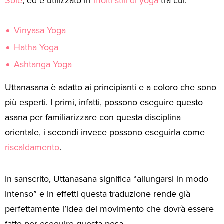
Sole
, ed è utilizzato in
molti stili di yoga
tra cui:
Vinyasa Yoga
Hatha Yoga
Ashtanga Yoga
Uttanasana è adatto ai principianti e a coloro che sono
più esperti. I primi, infatti, possono eseguire questo
asana per familiarizzare con questa disciplina
orientale, i secondi invece possono eseguirla come
riscaldamento
.
In sanscrito, Uttanasana significa “allungarsi in modo
intenso” e in effetti questa traduzione rende già
perfettamente l’idea del movimento che dovrà essere
fatto per eseguire questa posa.