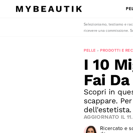
PE
Selezioniamo, testiamo e racc
ricevere una commissione. Sc
PELLE
»
PRODOTTI E RE
I 10 Mi
Fai Da
Scopri in ques
scappare. Per
dell'estetista.
AGGIORNATO IL
11
Ricercato e sc