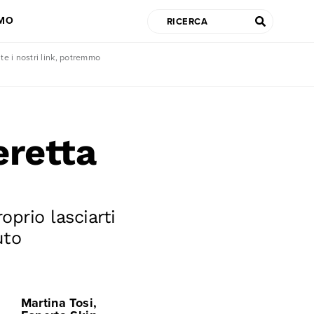
AMO
te i nostri link, potremmo
eretta
oprio lasciarti
uto
Martina Tosi,