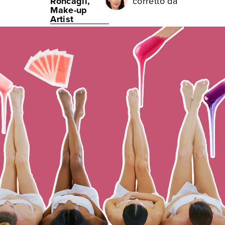
Roncagli,
corretto da
Make-up
Artist