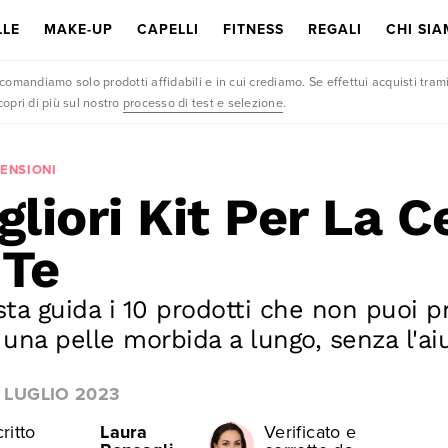
LLE
MAKE-UP
CAPELLI
FITNESS
REGALI
CHI SI
omandiamo solo prodotti affidabili e in cui crediamo. Se effettui acquisti trami
opri di più sul nostro
processo di test e selezione
.
CENSIONI
gliori Kit Per La C
 Te
ta guida i 10 prodotti che non puoi pr
 una pelle morbida a lungo, senza l'ai
. LUGLIO 2023
ritto
Laura
Verificato e