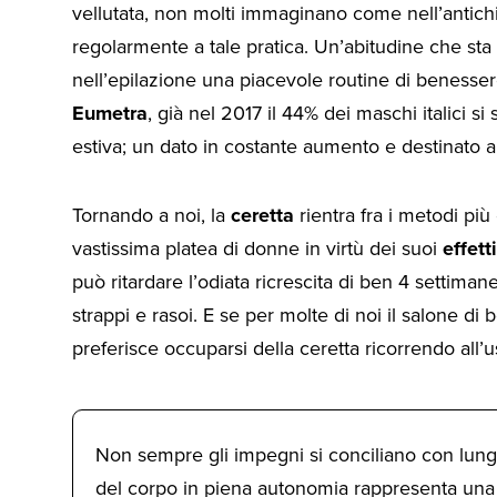
vellutata, non molti immaginano come nell’antich
regolarmente a tale pratica. Un’abitudine che sta 
nell’epilazione una piacevole routine di beness
Eumetra
, già nel 2017 il 44% dei maschi italici si
estiva; un dato in costante aumento e destinato a
Tornando a noi, la
ceretta
rientra fra i metodi più
vastissima platea di donne in virtù dei suoi
effett
può ritardare l’odiata ricrescita di ben 4 settima
strappi e rasoi. E se per molte di noi il salone di
preferisce occuparsi della ceretta ricorrendo all’us
Non sempre gli impegni si conciliano con lungh
del corpo in piena autonomia rappresenta una