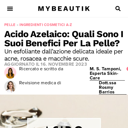
PELLE
»
INGREDIENTI COSMETICI A-Z
Acido Azelaico: Quali Sono I
Suoi Benefici Per La Pelle?
Un esfoliante dall’azione delicata ideale per
acne, rosacea e macchie scure.
AGGIORNATO IL
16. NOVEMBRE 2023
Ricercato e scritto da
M. S. Tamponi,
Esperta Skin-
Care
Revisione medica di
Dott.ssa
Rosmy
Barrios