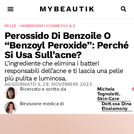
PELLE
»
INGREDIENTI COSMETICI A-Z
Perossido Di Benzoile O
“Benzoyl Peroxide”: Perché
Si Usa Sull’acne?
L’ingrediente che elimina i batteri
responsabili dell’acne e ti lascia una pelle
più pulita e luminosa.
AGGIORNATO IL
28. NOVEMBRE 2023
Ricercato e scritto da
Michela
Tognolatti,
Skin-Care
Revisione medica di
Dott.ssa Dina
Elsalamony