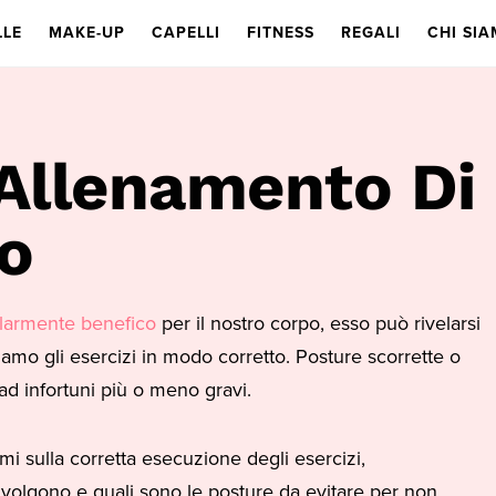
LLE
MAKE-UP
CAPELLI
FITNESS
REGALI
CHI SI
 Allenamento Di
ro
olarmente benefico
per il nostro corpo, esso può rivelarsi
mo gli esercizi in modo corretto. Posture scorrette o
ad infortuni più o meno gravi.
mi sulla corretta esecuzione degli esercizi,
olgono e quali sono le posture da evitare per non