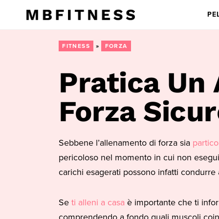
PE
FITNESS
»
FORZA
Pratica Un
Forza Sicu
Sebbene l’allenamento di forza sia
partic
pericoloso nel momento in cui non eseguia
carichi esagerati possono infatti condurre 
Se
ti alleni a casa
è importante che ti infor
comprendendo a fondo quali muscoli coinv