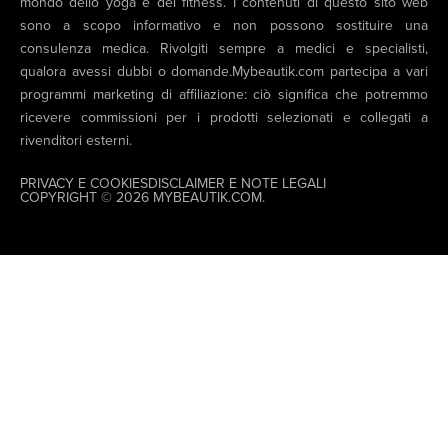
mondo dello yoga e del fitness. I contenuti di questo sito web
sono a scopo informativo e non possono sostituire una
consulenza medica. Rivolgiti sempre a medici e specialisti,
qualora avessi dubbi o domande.Mybeautik.com partecipa a vari
programmi marketing di affiliazione: ciò significa che potremmo
ricevere commissioni per i prodotti selezionati e collegati a
rivenditori esterni.
PRIVACY E COOKIES
DISCLAIMER E NOTE LEGALI
COPYRIGHT © 2026 MYBEAUTIK.COM.