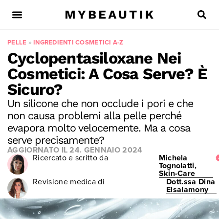
PELLE
»
INGREDIENTI COSMETICI A-Z
Cyclopentasiloxane Nei
Cosmetici: A Cosa Serve? È
Sicuro?
Un silicone che non occlude i pori e che
non causa problemi alla pelle perché
evapora molto velocemente. Ma a cosa
serve precisamente?
AGGIORNATO IL
24. GENNAIO 2024
Ricercato e scritto da
Michela
Tognolatti,
Skin-Care
Revisione medica di
Dott.ssa Dina
Elsalamony