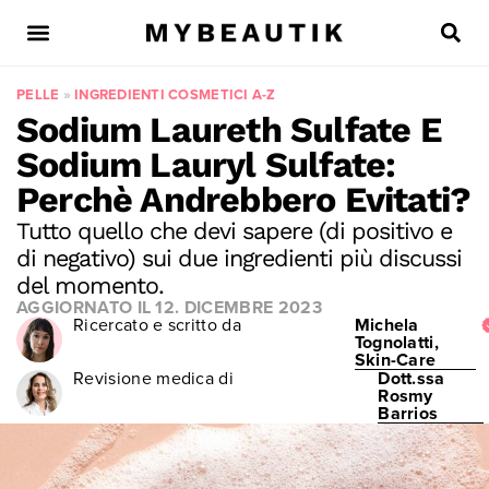
PELLE
»
INGREDIENTI COSMETICI A-Z
Sodium Laureth Sulfate E
Sodium Lauryl Sulfate:
Perchè Andrebbero Evitati?
Tutto quello che devi sapere (di positivo e
di negativo) sui due ingredienti più discussi
del momento.
AGGIORNATO IL
12. DICEMBRE 2023
Ricercato e scritto da
Michela
Tognolatti,
Skin-Care
Revisione medica di
Dott.ssa
Rosmy
Barrios